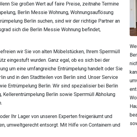
Wenn Sie großen Wert auf faire Preise, zeitnahe Termine
rümpelung, Berlin Messie Wohnung, Wohnungsauflösung
trümpelung Berlin suchen, sind wir der richtige Partner an
tsgrad sich die Berlin Messie Wohnung befindet,
Wen
efreien wir Sie von alten Möbelstücken, Ihrem Sperrmüll
Ber
tz eingestuft wurden. Ganz egal, ob es sich bei der
nic
ng um eine umfangreiche Entrümpelung handelt oder Sie
kan
in und in den Stadtteilen von Berlin sind. Unser Service
umw
ie Entrümpelung Berlin. Wir sind spezialisier bei Berlin
ent
g, Kellerentrümpelung Berlin sowie Sperrmüll Abholung
Woh
.
Hau
bea
oder Ihr Lager von unseren Experten freigeräumt und
sow
n, umweltgerecht entsorgt. Mit Hilfe von Containern und