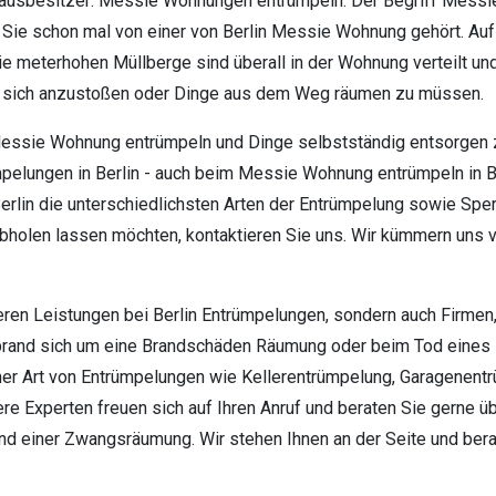
Hausbesitzer: Messie Wohnungen entrümpeln. Der Begriff Messi
en Sie schon mal von einer von Berlin Messie Wohnung gehört. 
e meterhohen Müllberge sind überall in der Wohnung verteilt un
e sich anzustoßen oder Dinge aus dem Weg räumen zu müssen.
e Messie Wohnung entrümpeln und Dinge selbstständig entsorgen 
rümpelungen in Berlin - auch beim Messie Wohnung entrümpeln in
erlin die unterschiedlichsten Arten der Entrümpelung sowie Sperr
abholen lassen möchten, kontaktieren Sie uns. Wir kümmern uns v
seren Leistungen bei Berlin Entrümpelungen, sondern auch Firm
sbrand sich um eine Brandschäden Räumung oder beim Tod eines 
her Art von Entrümpelungen wie Kellerentrümpelung, Garagenen
re Experten freuen sich auf Ihren Anruf und beraten Sie gerne ü
d einer Zwangsräumung. Wir stehen Ihnen an der Seite und berat