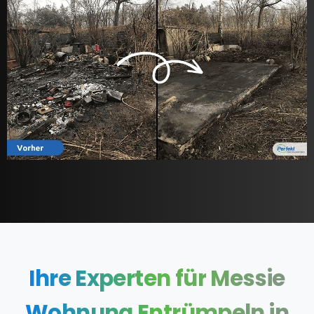
Ihre
Experten
für
Messie
Wohnung
Entrümpeln
in