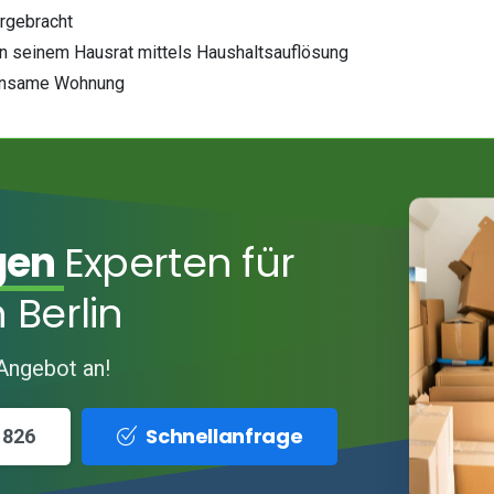
ergebracht
von seinem Hausrat mittels Haushaltsauflösung
meinsame Wohnung
gen
Experten für
 Berlin
 Angebot an!
Schnellanfrage
 826