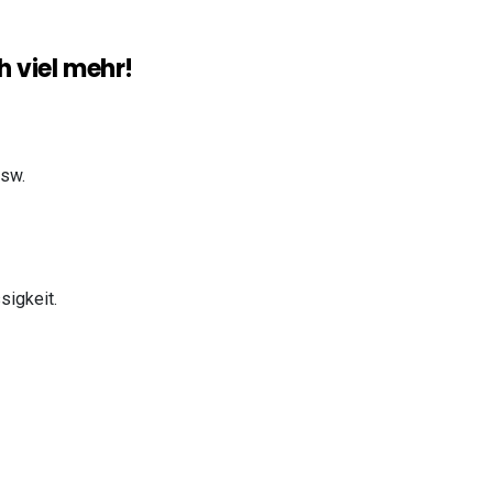
 viel mehr!
usw.
sigkeit.