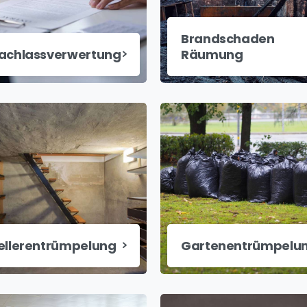
Brandschaden
achlassverwertung
Räumung
ellerentrümpelung
Gartenentrümpelu