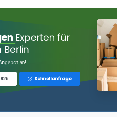
gen
Experten für
 Berlin
 Angebot an!
Schnellanfrage
 826