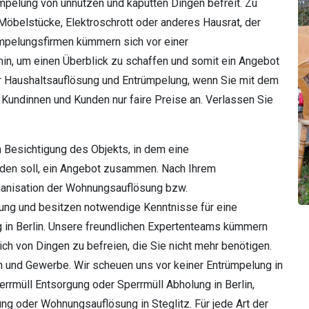
ümpelung von unnützen und kaputten Dingen befreit. Zu
Möbelstücke, Elektroschrott oder anderes Hausrat, der
ümpelungsfirmen kümmern sich vor einer
in, um einen Überblick zu schaffen und somit ein Angebot
er Haushaltsauflösung und Entrümpelung, wenn Sie mit dem
 Kundinnen und Kunden nur faire Preise an. Verlassen Sie
h Besichtigung des Objekts, in dem eine
rden soll, ein Angebot zusammen. Nach Ihrem
ganisation der Wohnungsauflösung bzw.
rung und besitzen notwendige Kenntnisse für eine
ng in Berlin. Unsere freundlichen Expertenteams kümmern
ich von Dingen zu befreien, die Sie nicht mehr benötigen.
en und Gewerbe. Wir scheuen uns vor keiner Entrümpelung in
perrmüll Entsorgung oder Sperrmüll Abholung in Berlin,
ng oder Wohnungsauflösung in Steglitz. Für jede Art der